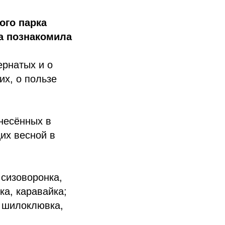
ого парка
а познакомила
ернатых и о
х, о пользе
несённых в
щих весной в
 сизоворонка,
ка, каравайка;
, шилоклювка,