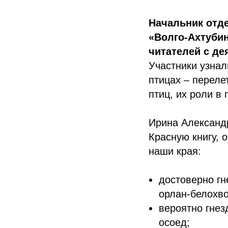
Начальник отд
«Волго-Ахтуби
читателей с де
Участники узнал
птицах – переле
птиц, их роли в 
Ирина Александр
Красную книгу, 
наши края:
достоверно гн
орлан-белохво
вероятно гнез
осоед;