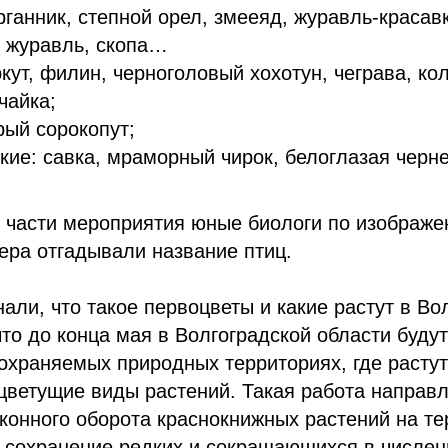
рганник, степной орел, змееяд, журавль-красав
й журавль, скопа…
кут, филин, черноголовый хохотун, чеграва, ко
чайка;
ый сорокопут;
кие: савка, мраморный чирок, белоглазая черне
 части мероприятия юные биологи по изображе
пера отгадывали название птиц.
нали, что такое первоцветы и какие растут в Во
что до конца мая в Волгоградской области буду
охраняемых природных территориях, где расту
цветущие виды растений. Такая работа направ
конного оборота краснокнижных растений на т
е сохранение редких и сокращающихся в числен