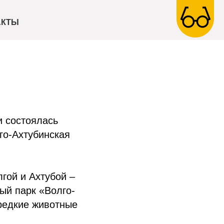
АКТЫ
и состоялась
го-Ахтубинская
гой и Ахтубой –
ый парк «Волго-
 редкие животные