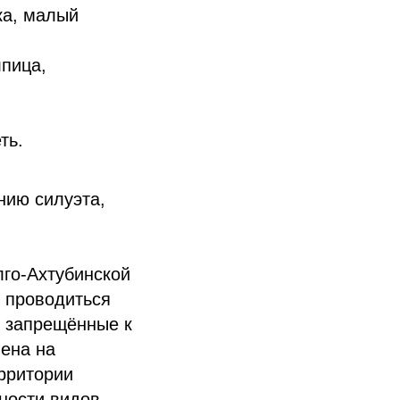
ка, малый
лпица,
ть.
нию силуэта,
лго-Ахтубинской
т проводиться
т запрещённые к
лена на
ерритории
ности видов