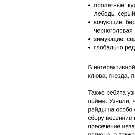
пролетные: ку
лебедь, серы
кочующие: бер
черноголовая 
зимующие: сер
глобально ред
В интерактивной
клюва, гнезда, 
Также ребята уз
пойме. Узнали, 
рейды на особо 
сбору весенние 
пресечение неза
региона, а такж