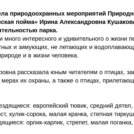
ела природоохранных мероприятий Природн
нская пойма» Ирина Александровна Кушаков
ятельностью парка.
и много интересного и удивительного о жизни п
тных и зимующих, не летающих и водоплавающи
природе и в жизни человека.
овна рассказала юным читателям о птицах, за
о мерах их охраны, а также о птицах, прилетаю
ездящиеся: европейский тювик, средний дятел,
ст, кулик-сорока, малая крачка, степная тиркуш
дящиеся: орлик-карлик, стрепет, малая поганка