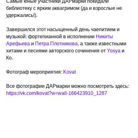
Самые юные участники ДАРмарки покидали
библиотеку с ярким аквагримом (да и взрослые не
удержались!).
Завершился этот насыщенный день чаепитием и
музыкой: фортепианной в исполнении
Никиты
Арефьева
и
Петра Плотникова
, а также известными
хитами и песнями авторского сочинения от
Yosya
и
Ко.
Фотограф мероприятия:
Kovat
Все фотографии ДАРмарки можно посмотреть здесь:
https://vk.com/kovat?w=wall-166423910_1287