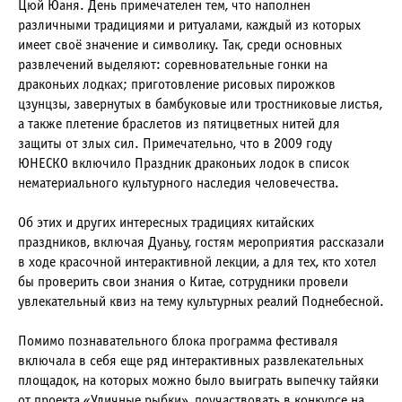
Цюй Юаня. День примечателен тем, что наполнен
различными традициями и ритуалами, каждый из которых
имеет своё значение и символику. Так, среди основных
развлечений выделяют: соревновательные гонки на
драконьих лодках; приготовление рисовых пирожков
цзунцзы, завернутых в бамбуковые или тростниковые листья,
а также плетение браслетов из пятицветных нитей для
защиты от злых сил. Примечательно, что в 2009 году
ЮНЕСКО включило Праздник драконьих лодок в список
нематериального культурного наследия человечества.
Об этих и других интересных традициях китайских
праздников, включая Дуаньу, гостям мероприятия рассказали
в ходе красочной интерактивной лекции, а для тех, кто хотел
бы проверить свои знания о Китае, сотрудники провели
увлекательный квиз на тему культурных реалий Поднебесной.
Помимо познавательного блока программа фестиваля
включала в себя еще ряд интерактивных развлекательных
площадок, на которых можно было выиграть выпечку тайяки
от проекта «Уличные рыбки», поучаствовать в конкурсе на