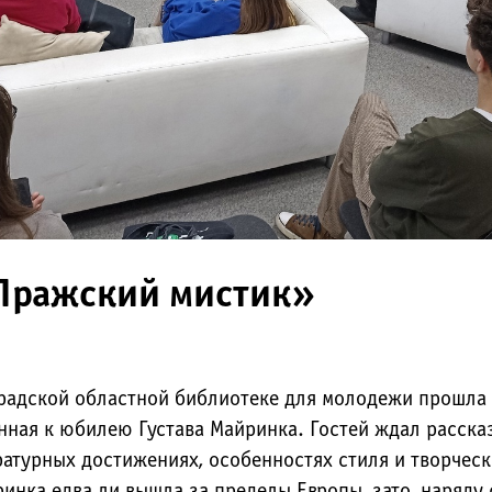
Пражский мистик»
градской областной библиотеке для молодежи прошла
нная к юбилею Густава Майринка. Гостей ждал расска
ературных достижениях, особенностях стиля и творческ
инка едва ли вышла за пределы Европы, зато, наряду 