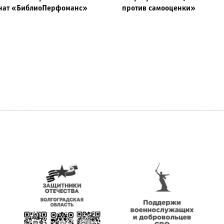
нат «БиблиоПерфоманс»
против самооценки»