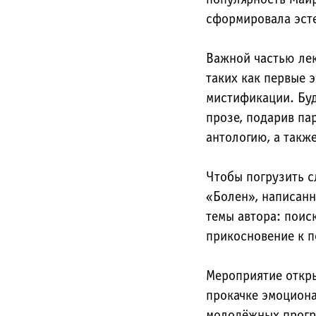
сформировала эсте
Важной частью лек
таких как первые 
мистификации. Буд
прозе, подарив па
антологию, а такж
Чтобы погрузить с
«Болен», написанн
темы автора: поис
прикосновение к п
Мероприятие откр
прокачке эмоцион
молодёжных прогр