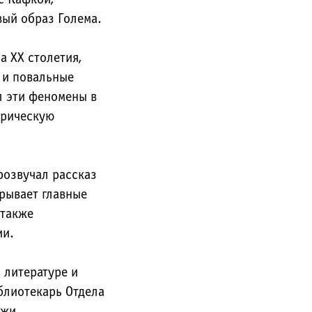
вый образ Голема.
 XX столетия,
 и повальные
л эти феномены в
ирическую
розвучал рассказ
рывает главные
 также
ии.
 литературе и
блиотекарь Отдела
ёжи.