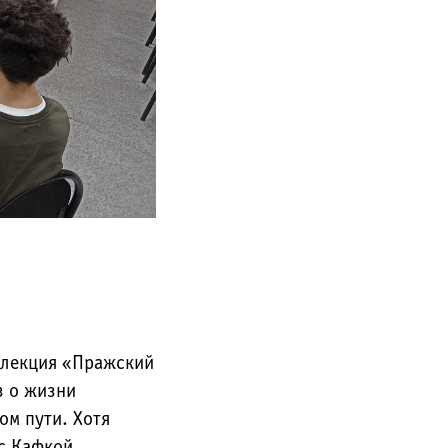
 лекция «Пражский
з о жизни
ом пути. Хотя
с Кафкой,