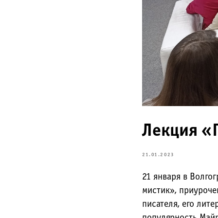
Лекция «
21.01.2023
21 января в Волго
мистик», приуроче
писателя, его лит
популярность Майр