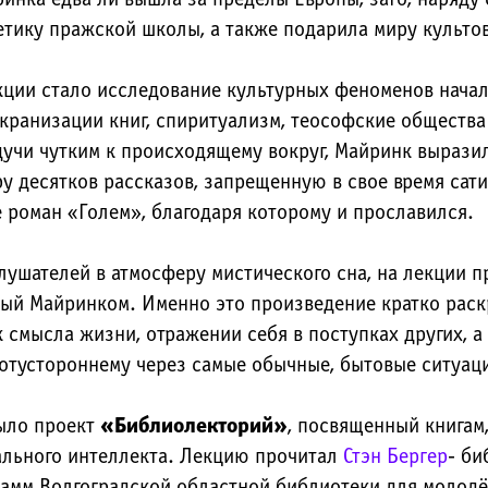
тику пражской школы, а также подарила миру культо
ции стало исследование культурных феноменов начала
экранизации книг, спиритуализм, теософские общества
учи чутким к происходящему вокруг, Майринк вырази
ру десятков рассказов, запрещенную в свое время сат
е роман «Голем», благодаря которому и прославился.
лушателей в атмосферу мистического сна, на лекции п
ый Майринком. Именно это произведение кратко раск
к смысла жизни, отражении себя в поступках других, а
отустороннему через самые обычные, бытовые ситуац
ыло проект
«Библиолекторий»
, посвященный книгам,
ального интеллекта. Лекцию прочитал
Стэн Бергер
- би
амм Волгоградской областной библиотеки для молод