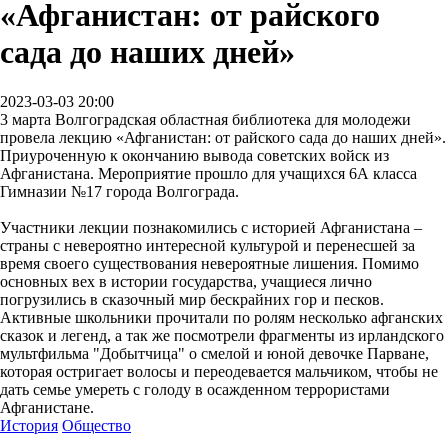
«Афганистан: от райского
сада до наших дней»
2023-03-03 20:00
3 марта Волгоградская областная библиотека для молодежи
провела лекцию «Афганистан: от райского сада до наших дней».
Приуроченную к окончанию вывода советских войск из
Афганистана. Мероприятие прошло для учащихся 6А класса
Гимназии №17 города Волгограда.
Участники лекции познакомились с историей Афганистана –
страны с невероятно интересной культурой и перенесшей за
время своего существования невероятные лишения. Помимо
основных вех в истории государства, учащиеся лично
погрузились в сказочный мир бескрайних гор и песков.
Активные школьники прочитали по ролям несколько афганских
сказок и легенд, а так же посмотрели фрагменты из ирландского
мультфильма "Добытчица" о смелой и юной девочке Парване,
которая остригает волосы и переодевается мальчиком, чтобы не
дать семье умереть с голоду в осажденном террористами
Афганистане.
История
Общество