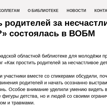
в формате котичинг «Как
КОЛЛЕГАМ
О БИБЛИОТЕКЕ
НОВОСТИ
КОНТ
ь родителей за несчастл
?» состоялась в ВОБМ
радской областной библиотеке для молодёжи п
г «Как простить родителей за несчастливое де
и участники вместе со спикерами обсудили, по
бвинения родителей и начать осознанно выстра
нь. Особое внимание уделили умению видеть в
 фигуры детства, но и людей со своими ограни
ом и травмами.