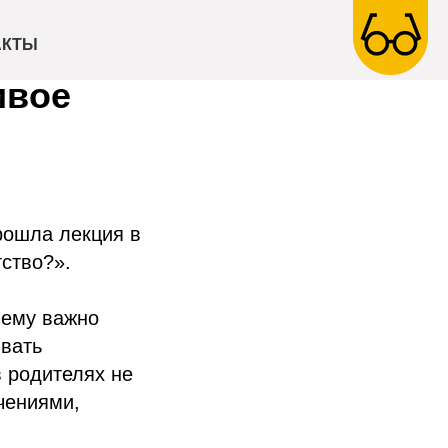
АКТЫ
ивое
рошла лекция в
тство?».
чему важно
ивать
 родителях не
чениями,