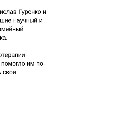
ислав Гуренко и
вшие научный и
семейный
жа.
отерапии
 помогло им по-
ь свои