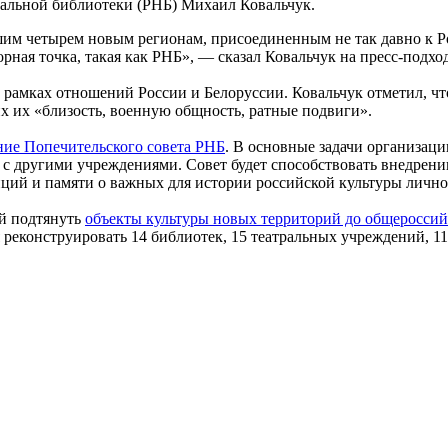
нальной библиотеки (РНБ) Михаил Ковальчук.
нашим четырем новым регионам, присоединенным не так давно к
орная точка, такая как РНБ», — сказал Ковальчук на пресс-под
в рамках отношений России и Белоруссии. Ковальчук отметил, ч
х их «близость, военную общность, ратные подвиги».
ание Попечительского совета РНБ
. В основные задачи организаци
во с другими учреждениями. Совет будет способствовать внедр
иций и памяти о важных для истории российской культуры лично
й подтянуть
объекты культуры новых территорий до общероссий
реконструировать 14 библиотек, 15 театральных учреждений, 11 