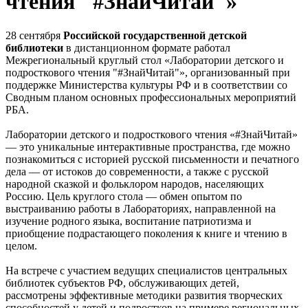
чтения "#ЗнайЧитай"»
28 сентября
Российской государственной детской
библиотеки
в дистанционном формате работал
Межрегиональный круглый стол «Лаборатории детского и
подросткового чтения "#ЗнайЧитай"», организованный при
поддержке Министерства культуры РФ и в соответствии со
Сводным планом основных профессиональных мероприятий
РБА.
Лаборатории детского и подросткового чтения «#ЗнайЧитай»
— это уникальные интерактивные пространства, где можно
познакомиться с историей русской письменности и печатного
дела — от истоков до современности, а также с русской
народной сказкой и фольклором народов, населяющих
Россию. Цель круглого стола — обмен опытом по
выстраиванию работы в Лабораториях, направленной на
изучение родного языка, воспитание патриотизма и
приобщение подрастающего поколения к книге и чтению в
целом.
На встрече с участием ведущих специалистов центральных
библиотек субъектов РФ, обслуживающих детей,
рассмотрены эффективные методики развития творческих
способностей у детей и подростков на примере региональных