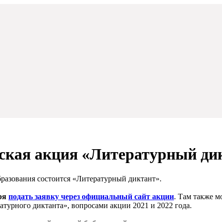
ская акция «Литературный дик
бразования состоится «Литературный диктант».
ря
подать заявку через официальный сайт акции
. Там также 
турного диктанта», вопросами акции 2021 и 2022 года.