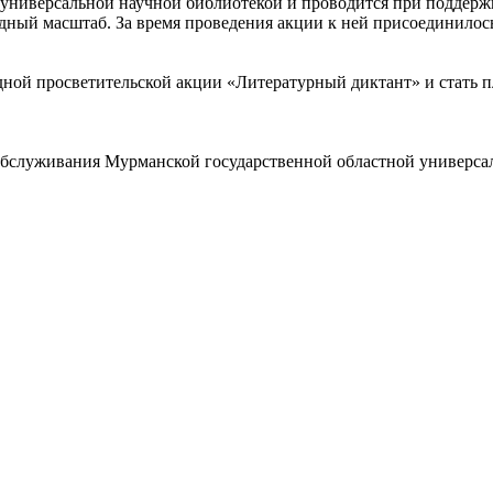
универсальной научной библиотекой и проводится при поддерж
одный масштаб. За время проведения акции к ней присоединилось
ой просветительской акции «Литературный диктант» и стать пл
обслуживания Мурманской государственной областной универсаль