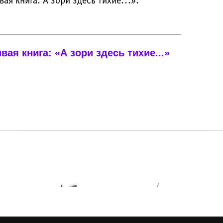
я книга. А зори здесь тихие...».
ая книга: «А зори здесь тихие...»